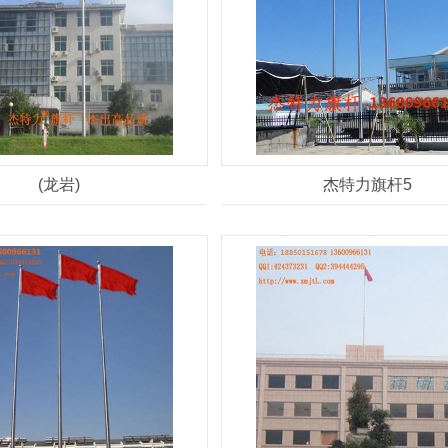
(龙岩)
杰特力旗杆5