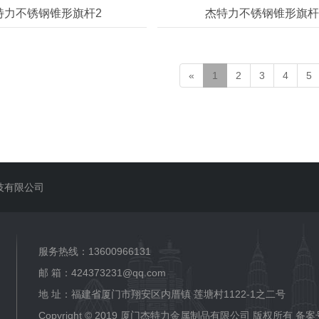
特力不锈钢锥形旗杆2
杰特力不锈钢锥形旗杆
«
1
2
3
4
5
技有限公司
服务热线：13600966131
邮 箱：424373231@qq.com
地 址：福建省厦门市翔安区内厝镇 莲塘村1122-1之二号
Copyright © 2019 厦门杰特力金属制品有限公司 版权所有
备案号