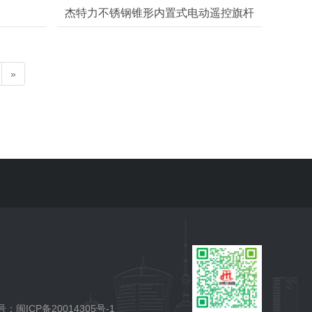
杰特力不锈钢锥形内置式电动遥控旗杆
»
：闽ICP备20014305号-1