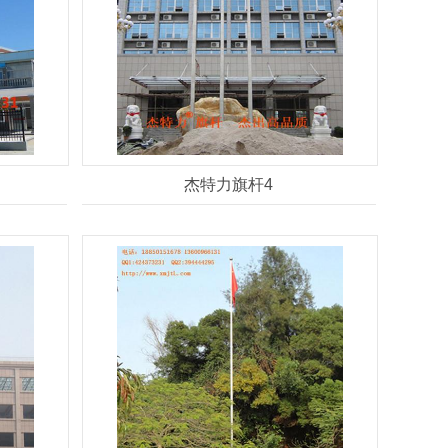
杰特力旗杆4