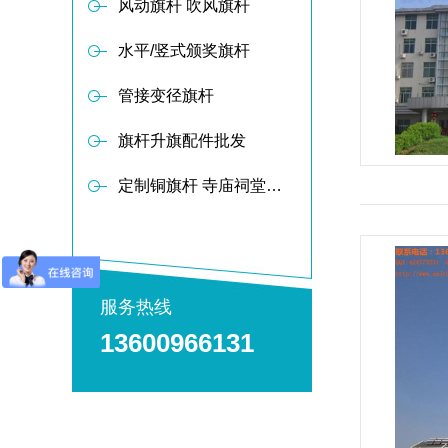
风动旗杆 吹风旗杆
水平/竖式颁奖旗杆
管接变径旗杆
旗杆升旗配件批发
定制铜旗杆 寺庙祠堂旗杆
服务热线
13600966131