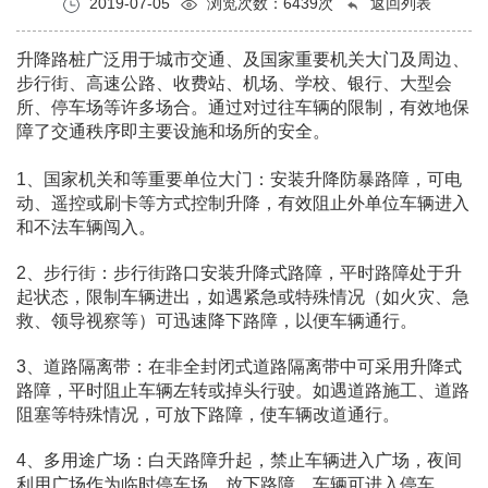
2019-07-05
浏览次数：6439次
返回列表
升降路桩广泛用于城市交通、及国家重要机关大门及周边、
步行街、高速公路、收费站、机场、学校、银行、大型会
所、停车场等许多场合。通过对过往车辆的限制，有效地保
障了交通秩序即主要设施和场所的安全。
1、国家机关和等重要单位大门：安装升降防暴路障，可电
动、遥控或刷卡等方式控制升降，有效阻止外单位车辆进入
和不法车辆闯入。
2、步行街：步行街路口安装升降式路障，平时路障处于升
起状态，限制车辆进出，如遇紧急或特殊情况（如火灾、急
救、领导视察等）可迅速降下路障，以便车辆通行。
3、道路隔离带：在非全封闭式道路隔离带中可采用升降式
路障，平时阻止车辆左转或掉头行驶。如遇道路施工、道路
阻塞等特殊情况，可放下路障，使车辆改道通行。
4、多用途广场：白天路障升起，禁止车辆进入广场，夜间
利用广场作为临时停车场，放下路障，车辆可进入停车。