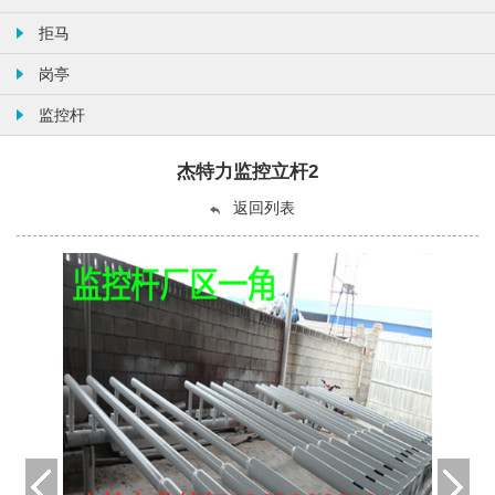
拒马
岗亭
监控杆
杰特力监控立杆2
返回列表