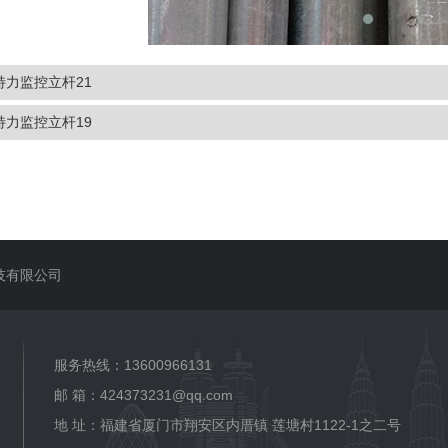
特力监控立杆21
特力监控立杆19
技有限公司
服务热线：13600966131
邮 箱：424373231@qq.com
地 址：福建省厦门市翔安区内厝镇 莲塘村1122-1之二号