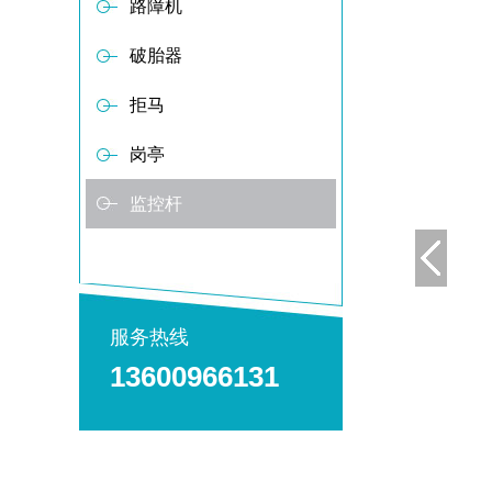
路障机
破胎器
拒马
岗亭
监控杆
服务热线
13600966131